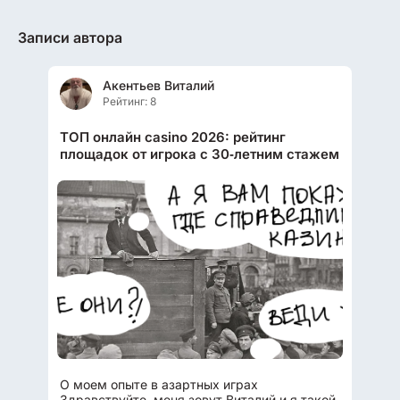
Записи автора
Акентьев Виталий
Рейтинг: 8
ТОП онлайн casino 2026: рейтинг
площадок от игрока с 30‑летним стажем
О моем опыте в азартных играх
Здравствуйте, меня зовут Виталий и я такой