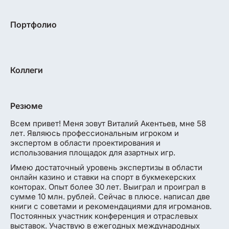
Портфолио
Коллеги
Резюме
Всем привет! Меня зовут Виталий Акентьев, мне 58
лет. Являюсь профессиональным игроком и
экспертом в области проектирования и
использования площадок для азартных игр.
Имею достаточный уровень экспертизы в области
онлайн казино и ставки на спорт в букмекерских
конторах. Опыт более 30 лет. Выиграл и проиграл в
сумме 10 млн. рублей. Сейчас в плюсе. написал две
книги с советами и рекомендациями для игроманов.
Постоянных участник конференция и отраслевых
выставок. Участвую в ежегодных международных