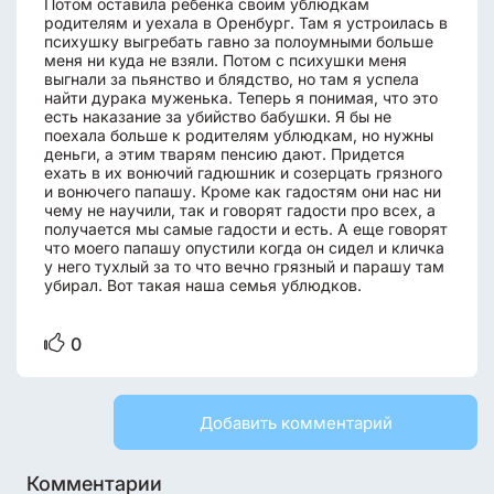
Потом оставила ребенка своим ублюдкам
родителям и уехала в Оренбург. Там я устроилась в
психушку выгребать гавно за полоумными больше
меня ни куда не взяли. Потом с психушки меня
выгнали за пьянство и блядство, но там я успела
найти дурака муженька. Теперь я понимая, что это
есть наказание за убийство бабушки. Я бы не
поехала больше к родителям ублюдкам, но нужны
деньги, а этим тварям пенсию дают. Придется
ехать в их вонючий гадюшник и созерцать грязного
и вонючего папашу. Кроме как гадостям они нас ни
чему не научили, так и говорят гадости про всех, а
получается мы самые гадости и есть. А еще говорят
что моего папашу опустили когда он сидел и кличка
у него тухлый за то что вечно грязный и парашу там
убирал. Вот такая наша семья ублюдков.
0
Добавить комментарий
Комментарии