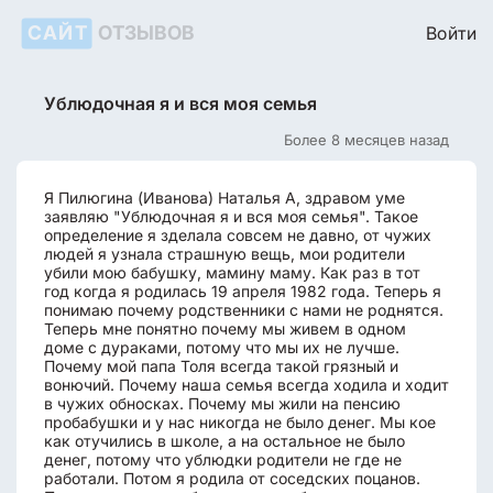
САЙТ
ОТЗЫВОВ
Войти
Ублюдочная я и вся моя семья
Более 8 месяцев назад
Я Пилюгина (Иванова) Наталья А, здравом уме
заявляю "Ублюдочная я и вся моя семья". Такое
определение я зделала совсем не давно, от чужих
людей я узнала страшную вещь, мои родители
убили мою бабушку, мамину маму. Как раз в тот
год когда я родилась 19 апреля 1982 года. Теперь я
понимаю почему родственники с нами не роднятся.
Теперь мне понятно почему мы живем в одном
доме с дураками, потому что мы их не лучше.
Почему мой папа Толя всегда такой грязный и
вонючий. Почему наша семья всегда ходила и ходит
в чужих обносках. Почему мы жили на пенсию
пробабушки и у нас никогда не было денег. Мы кое
как отучились в школе, а на остальное не было
денег, потому что ублюдки родители не где не
работали. Потом я родила от соседских поцанов.