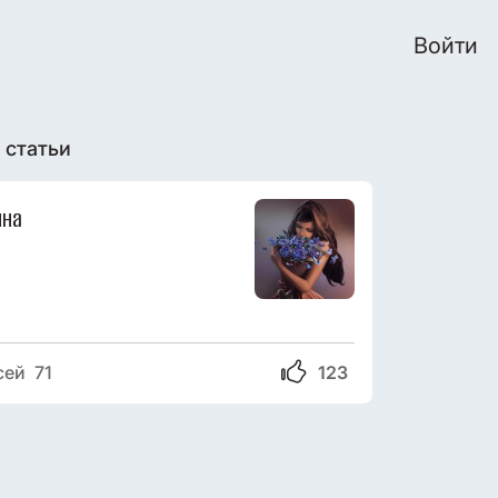
Войти
 статьи
яна
сей 71
123