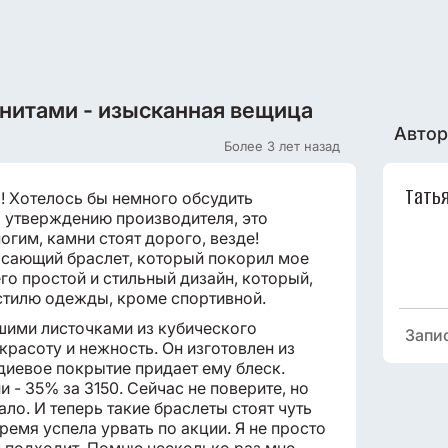
анитами - изысканная вещица
Автор
Более 3 лет назад
Тать
! Хотелось бы немного обсудить
о утверждению производителя, это
огим, камни стоят дорого, везде!
ясающий браслет, который покорил мое
го простой и стильный дизайн, который,
стилю одежды, кроме спортивной.
шими листочками из кубического
Запи
красоту и нежность. Он изготовлен из
родиевое покрытие придает ему блеск.
 - 35% за 3150. Сейчас не поверите, но
ло. И теперь такие браслеты стоят чуть
время успела урвать по акции. Я не просто