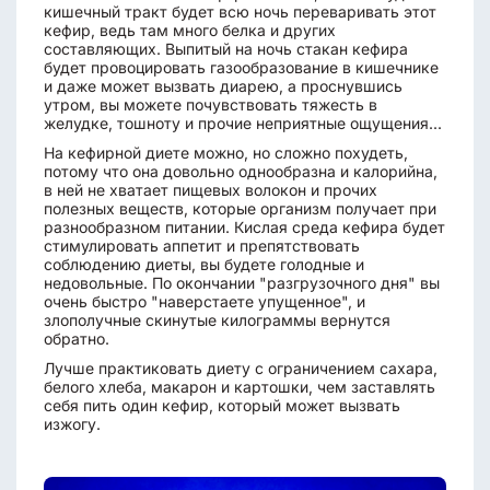
кишечный тракт будет всю ночь переваривать этот
кефир, ведь там много белка и других
составляющих. Выпитый на ночь стакан кефира
будет провоцировать газообразование в кишечнике
и даже может вызвать диарею, а проснувшись
утром, вы можете почувствовать тяжесть в
желудке, тошноту и прочие неприятные ощущения...
На кефирной диете можно, но сложно похудеть,
потому что она довольно однообразна и калорийна,
в ней не хватает пищевых волокон и прочих
полезных веществ, которые организм получает при
разнообразном питании. Кислая среда кефира будет
стимулировать аппетит и препятствовать
соблюдению диеты, вы будете голодные и
недовольные. По окончании "разгрузочного дня" вы
очень быстро "наверстаете упущенное", и
злополучные скинутые килограммы вернутся
обратно.
Лучше практиковать диету с ограничением сахара,
белого хлеба, макарон и картошки, чем заставлять
себя пить один кефир, который может вызвать
изжогу.