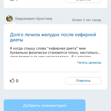
Лавринович Кристина
Более 2 лет назад
Долго лечила желудок после кефирной
диеты
Я когда слышу слова "кефирная диета" мне
буквально физически становится плохо, настолько в
свое время я от нее настрадалась. Я с детства
кефир очень любила и в нашем доме этот продукт
Читать целиком
был всегда. Минимум стакан кефира я выпивала
ежедневно, до последнего года в школе. А потом...
0
Ответить
Добавить комментарий